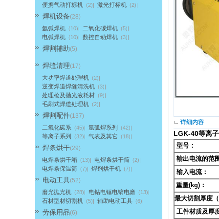
便携气动打标机
激光打标机
(2)|
(2)|
焊机设备
(28)
氩弧焊机
二氧化碳焊机
(10)|
(5)|
电弧焊机
数控自动焊机
(10)|
(3)|
焊割辅助
(5)
焊缝清理
(17)
大功率焊道处理机
(2)|
逆变焊道焊缝清洗机
(3)|
处理枪及抛光液耗材
(9)|
毛刷式焊道处理机
(2)|
焊割配件
(137)
详细内容
二氧化碳系
氩弧焊系列
(45)|
(42)|
LGK-40等
等离子系列
气表及其它
(32)|
(18)|
型号：
焊条烘干
(29)
输出电流的范围
电焊条烘干箱
电焊条烘干筒
(13)|
(2)|
电焊条保温筒
焊剂烘干机
(7)|
(7)|
输入电流：
电动工具
(52)
重量(kg)：
磨光抛光机
电钻电锤电镐电磨
(28)|
(13)|
最大切割厚度（
石材型材切割机
辅助电动工具
(5)|
(6)|
工件材质及厚
劳保用品
(6)