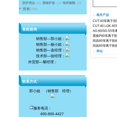
防护用品
围裙护套
电焊服帽
(2)|
(1)|
(3)|
所有
(348)
相关产品
CUT-40等离子
CUT-40 LGK-
售前咨询
AG-60/SG-55
黑狼P80等离子
销售部—郭小姐：
同昌80等离子割
销售部—杨小姐：
同昌60等离子割
销售部—袁经理：
评论
技术部—徐经理：
外贸部—黎经理：
联系方式
郭小姐 （销售部 经理）
服务电话：
400-800-4427