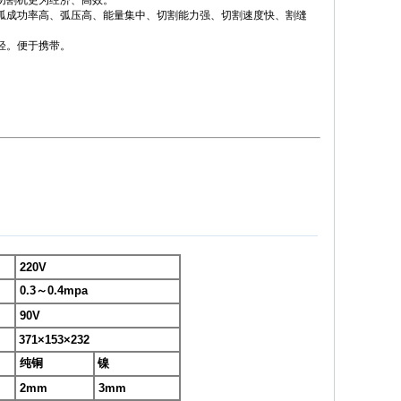
焰切割机更为经济、高效。
引弧成功率高、弧压高、能量集中、切割能力强、切割速度快、割缝
轻。便于携带。
220V
0.3～0.4mpa
90V
371×153×232
纯铜
镍
2mm
3mm