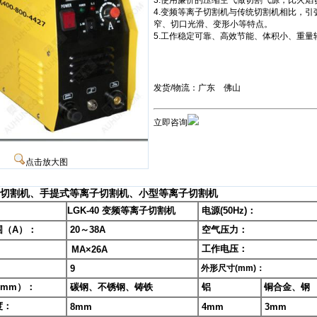
3.使用廉价的压缩空气做切割气源，比火
4.变频等离子切割机与传统切割机相比，
窄、切口光滑、变形小等特点。
5.工作稳定可靠、高效节能、体积小、重量
发货/物流：广东 佛山
立即咨询
点击放大图
离子切割机、手提式等离子切割机、小型等离子切割机
LGK-40 变频等离子切割机
电源(50Hz)：
（A）：
20～38A
空气压力：
工作电压：
MA×26A
9
外形尺寸(mm)：
mm）：
碳钢、不锈钢、铸铁
铝
铜合金、钢
度：
8mm
4mm
3mm