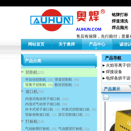
铭牌打标
焊道清洗
焊点抛光
AUHUN.COM
售后有保障，先行赔付；质量
网站首页
关于奥焊
产品中心
诚信
产品导航
产品分类
►
火焰等离子切
►
焊接设备
切割机
(22)
►
电焊条烘干设
半自动切割机
管道切割机
(9)|
(4)|
等离子切割机
数控切割机
(8)|
(1)|
产品展示
坡口机
(33)
内涨式电动管子坡口机
(12)|
内涨式气动管子坡口机
(9)|
外卡式管子坡口机
外装式切割坡口机
(1)|
(8)|
管板倒角坡口机
其它切割坡口机
(1)|
(2)|
打标机
(14)
气动标牌打标机
气动圆管打标机
(9)|
(1)|