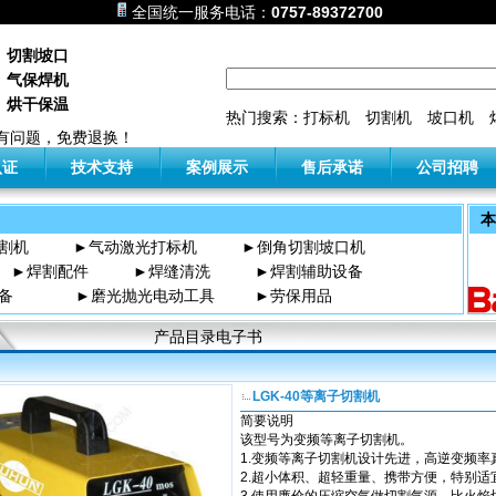
全国统一服务电话：
0757-89372700
 切割坡口
 气保焊机
 烘干保温
热门搜索：
打标机
切割机
坡口机
有问题，免费退换！
认证
技术支持
案例展示
售后承诺
公司招聘
本
割机
►
气动激光打标机
►倒角切割坡口机
►
焊割配件
►
焊缝清洗
►
焊割辅助设备
备
►
磨光抛光电动工具
►
劳保用品
产品目录电子书
LGK-40等离子切割机
简要说明
该型号为变频等离子切割机。
1.变频等离子切割机设计先进，高逆变频
2.超小体积、超轻重量、携带方便，特别