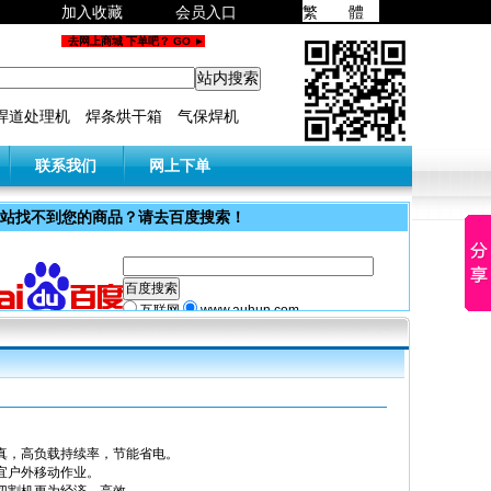
加入收藏
会员入口
繁 體
去网上商城 下单吧？ GO ►
焊道处理机
焊条烘干箱
气保焊机
联系我们
网上下单
站找不到您的商品？请去百度搜索！
互联网
www.auhun.com
率真，高负载持续率，节能省电。
适宜户外移动作业。